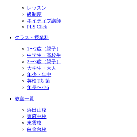
レッスン
級制度
ネイティブ講師
PLS Click
クラス・授業料
1〜2歳（親子）
中学生・高校生
2〜3歳（親子）
大学生・大人
年少・年中
英検®対策
年長〜小6
教室一覧
浜田山校
東府中校
東雲校
白金台校