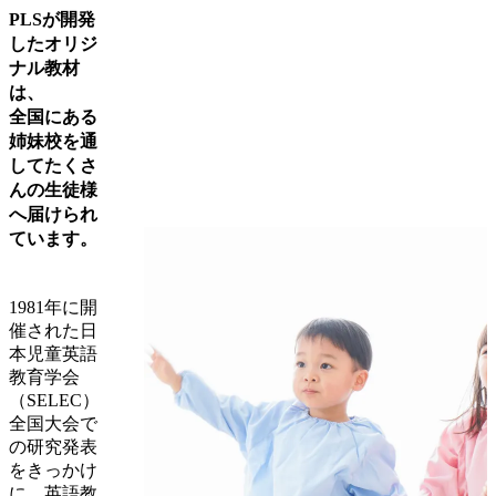
PLSが開発
したオリジ
ナル教材
は、
全国にある
姉妹校を通
してたくさ
んの生徒様
へ届けられ
ています。
1981年に開
催された日
本児童英語
教育学会
（SELEC）
全国大会で
の研究発表
をきっかけ
に、英語教