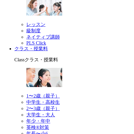
レッスン
級制度
ネイティブ講師
PLS Click
クラス・授業料
Class
クラス・授業料
1〜2歳（親子）
中学生・高校生
2〜3歳（親子）
大学生・大人
年少・年中
英検®対策
年長〜小6