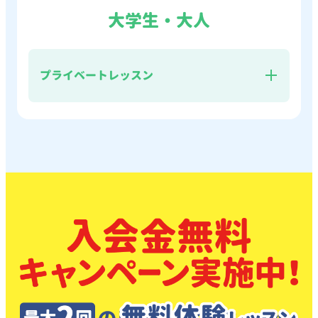
講師や保護者様の"Good job!"（良くできたね！）と
大学生・大人
いう⾔葉も⾶び交う、楽しい雰囲気のクラスです。
先生の指示を聞き取りジェスチャーを行ったり、カー
ドを見ながら質問や答えたり、英語の歌を振り付きで
PLS級システム 授業料
歌ったり・・・とてもアクティブな40分間のレッスン
13,200
週1回 × 50分
円
月額
（税込）
プライベートレッスン
です。
全身をフルに使うことで、英語が頭と体にしっかり染
み込んでいくプログラムになっています。PLSオリジ
長年の研究と現場教師としての知恵を結集して作り上
ナルホームワーク教材を使い、ご自宅でも楽しく英語
げた教授法「PLSシステム®」に基づき、独自のカリ
中学生・高校生 授業料
に触れていただけます。
キュラム（級システム）と教材を使用したレッスンで
PLSが大切にしている「国際マナー」の習得も目指
す。
中学生
13,200
週1回 × 50分
円
月額
し、話すときには相手の目を見る・笑顔で挨拶しあ
（税込）
う・姿勢はまっすぐなど、レッスンを通して自然に身
正しい発音練習や英語で質問をしあうペアワーク、イ
高校生
につけていきます。
ラストカードを使っての学習、歌、ゲームなど、小さ
14,190
週1回 × 50分
円
月額
（税込）
なお子さんでも飽きずに楽しみながら身体全体で英語
また、翌年の年長に向けて本格的なPLSシステム
を吸収し、興味を広げることができます。
中学⽣は50分授業・⾼校⽣は60分授業で、ヒアリン
®（ランクシステム）へスムーズに移行するための大
リスニングホームワーク（PLSならではのオリジナル
グ・正しい発⾳・リーディング・読解⼒が⾝につく⼈
切な時期でもあります。しっかりペリカンクラスを修
デジタル教材）を使い、ご自宅でも英語に触れていた
気クラスです。
了され、年長さんに進級されたお子様は、PLS級シス
だきます。
プライベートレッスン 授業料
英会話テキストを使ってのロールプレーやゲーム、⽇
テムは10級からではなく、9級からのスタートとなり
19,470
円
週1回 × 30分
月額
（税込）