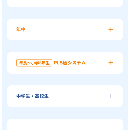
年中
PLS級システム
年長〜小学6年生
年少クラス 授業料
10,450
週1回 × 40分
円
月額
（税込）
中学生・高校生
幼稚園・保育園の年少（3〜4歳）を対象に、⽇本語
でも話したいこと・伝えたいことがどんどん増えてく
年中クラス 授業料
るこの時期に、⾃ら英語を発信できるようなプログラ
10,450
週1回 × 40分
円
月額
（税込）
ム内容になっています。