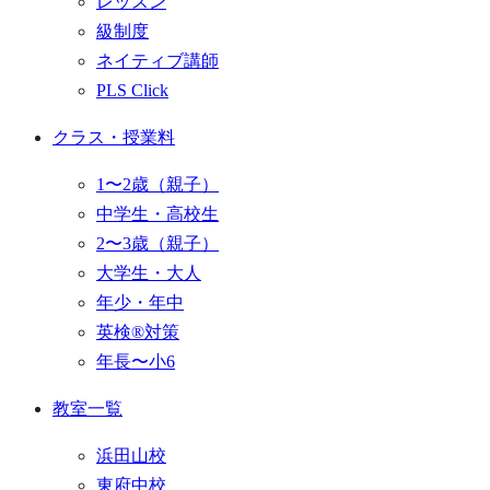
レッスン
級制度
ネイティブ講師
PLS Click
クラス・授業料
1〜2歳（親子）
中学生・高校生
2〜3歳（親子）
大学生・大人
年少・年中
英検®対策
年長〜小6
教室一覧
浜田山校
東府中校