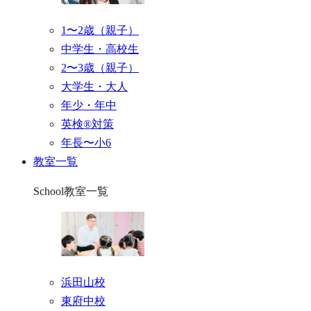
1〜2歳（親子）
中学生・高校生
2〜3歳（親子）
大学生・大人
年少・年中
英検®対策
年長〜小6
教室一覧
School
教室一覧
浜田山校
東府中校