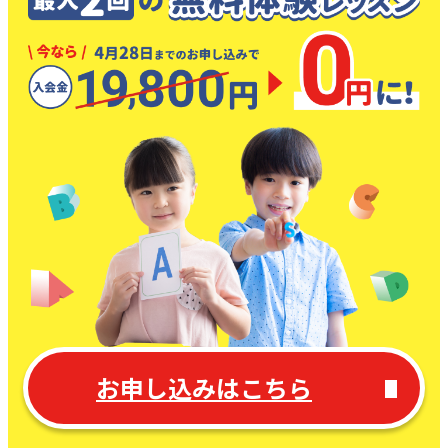
記を英語で書くなどして、⾃信を持って英語で⾃⼰表
ます。
37,400
円〜
週1回 × 50分
月額
（税込）
現できるようになります。
ネイティブ講師との会話を楽しみながら異⽂化に触
「留学・海外赴任生活に備えたい」「TOEICの点数を
れ、⾃分の世界を広げていきましょう。
上げたい」「趣味の話をしながら楽しみたい」など目
海外留学やホームステイなどのご相談も、海外経験豊
的別にレッスン内容を組み立てることができます。短
富な⽇本⼈スタッフがおりますので、お気軽にお問い
期間に集中してレッスンを受講することも可能です。
合わせください。
（英検面接対策など）
お申し込みはこちら