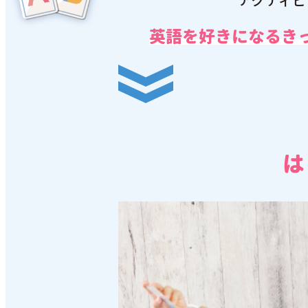
英語を好きになる
き
は