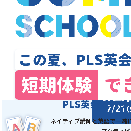
この夏、PLS英
短期体験
で
2
日
PLS英会話の
サ
7/21
（
ネイティブ講師と英語で一緒
アクティビ