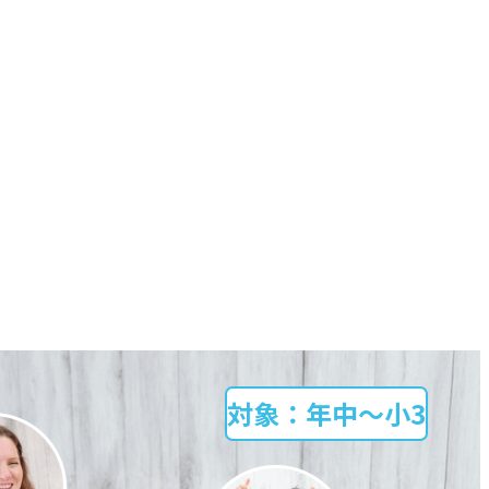
対象
：
年中～小3