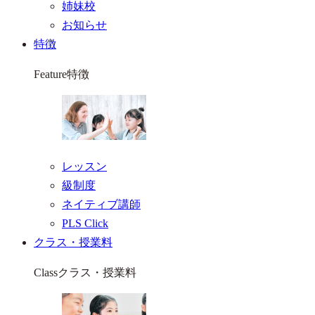
姉妹校
お知らせ
特徴
Feature
特徴
レッスン
級制度
ネイティブ講師
PLS Click
クラス・授業料
Class
クラス・授業料