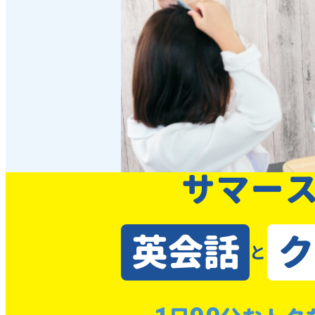
サマー
英会話
ク
と