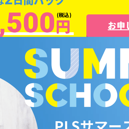
日間パック
な
,500
(税込)
円
お申
PLSサマー