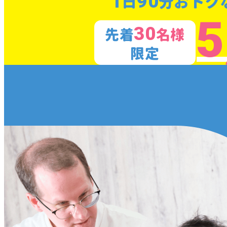
1
90
日
分おトク
5
30
先着
名様
限定