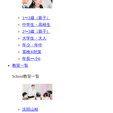
1〜2歳（親子）
中学生・高校生
2〜3歳（親子）
大学生・大人
年少・年中
英検®対策
年長〜小6
教室一覧
School
教室一覧
浜田山校