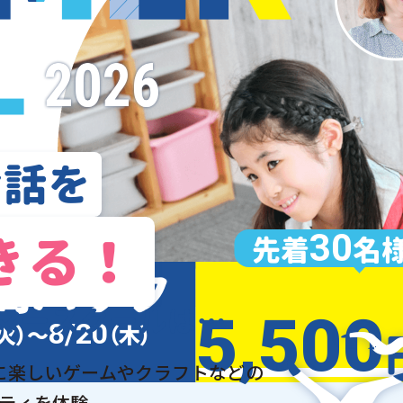
会話を
きる！
30
先着
名
間パック
マースクールは…
5,500
8/20
火）〜
（木）
に楽しいゲームやクラフトなどの
ティを体験。