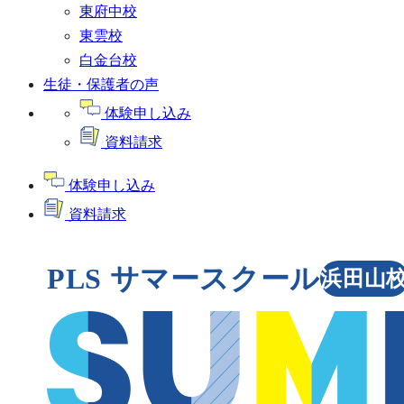
東府中校
東雲校
白金台校
生徒・保護者の声
体験申し込み
資料請求
体験申し込み
資料請求
PLS サマースクール
浜田山