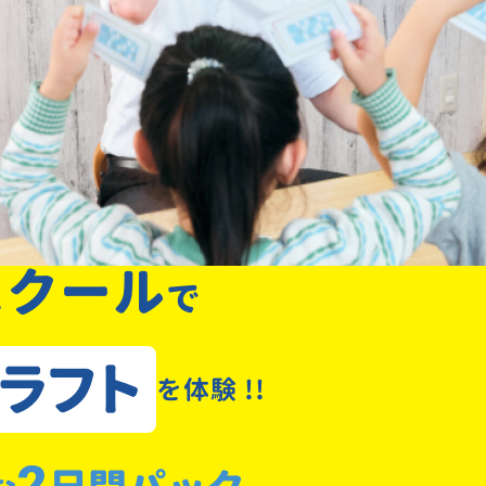
スクール
で
ラ
フ
ト
を体験 !!
2